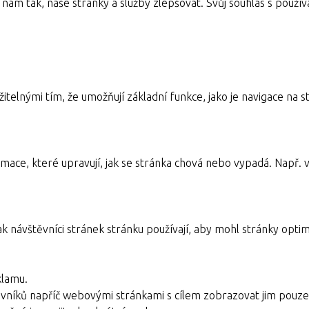
nám tak, naše stránky a služby zlepšovat. Svůj souhlas s pou
itelnými tím, že umožňují základní funkce, jako je navigace n
mace, které upravují, jak se stránka chová nebo vypadá. Např. v
ak návštěvníci stránek stránku používají, aby mohl stránky optim
klamu.
vníků napříč webovými stránkami s cílem zobrazovat jim pouze 