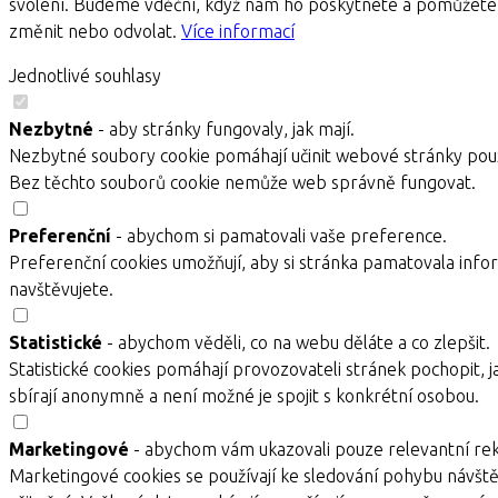
svolení. Budeme vděční, když nám ho poskytnete a pomůžete 
změnit nebo odvolat.
Více informací
Jednotlivé souhlasy
Nezbytné
- aby stránky fungovaly, jak mají.
Nezbytné soubory cookie pomáhají učinit webové stránky použ
Bez těchto souborů cookie nemůže web správně fungovat.
Preferenční
- abychom si pamatovali vaše preference.
Preferenční cookies umožňují, aby si stránka pamatovala infor
navštěvujete.
Statistické
- abychom věděli, co na webu děláte a co zlepšit.
Statistické cookies pomáhají provozovateli stránek pochopit, j
sbírají anonymně a není možné je spojit s konkrétní osobou.
Marketingové
- abychom vám ukazovali pouze relevantní re
Marketingové cookies se používají ke sledování pohybu návště