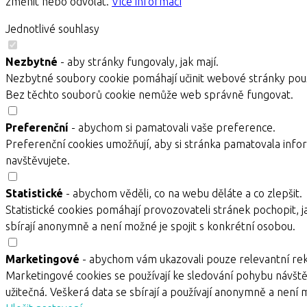
změnit nebo odvolat.
Více informací
Jednotlivé souhlasy
Nezbytné
- aby stránky fungovaly, jak mají.
Nezbytné soubory cookie pomáhají učinit webové stránky použ
Bez těchto souborů cookie nemůže web správně fungovat.
Preferenční
- abychom si pamatovali vaše preference.
Preferenční cookies umožňují, aby si stránka pamatovala infor
navštěvujete.
Statistické
- abychom věděli, co na webu děláte a co zlepšit.
Statistické cookies pomáhají provozovateli stránek pochopit, j
sbírají anonymně a není možné je spojit s konkrétní osobou.
Marketingové
- abychom vám ukazovali pouze relevantní re
Marketingové cookies se používají ke sledování pohybu návště
užitečná. Veškerá data se sbírají a používají anonymně a není 