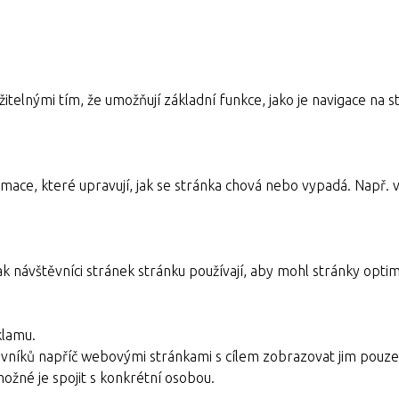
itelnými tím, že umožňují základní funkce, jako je navigace n
mace, které upravují, jak se stránka chová nebo vypadá. Např. v
ak návštěvníci stránek stránku používají, aby mohl stránky optim
klamu.
vníků napříč webovými stránkami s cílem zobrazovat jim pouze 
možné je spojit s konkrétní osobou.