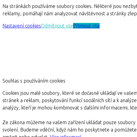
Na stránkách používáme soubory cookies. Některé jsou nezbyt
reklamy, pomáhají nám analyzovat návštěvnost a stránky zle
Nastavení cookies
Odmítnout vše
Přijmout vše
Souhlas s používáním cookies
Cookies jsou malé soubory, které se dočasně ukládají ve vašem
stránek a reklam, poskytování funkcí sociálních sítí a k analýz
analýzy, kteří je mohou kombinovat s dalšími informacemi, kter
Ze zákona můžeme na vašem zařízení ukládat pouze soubory c
svolení. Budeme vděční, když nám ho poskytnete a pomůžete 
změnit nebo odvolat.
Více informací