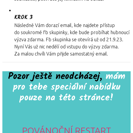
KROK 3
Následně Vám dorazí email, kde najdete přístup
do soukromé fb skupinky, kde bude probíhat hubnoucí
výzva zdarma. Fb skupinka se otevírá už od 21.9.23.
Nyní Vás už nic nedělí od vstupu do výzvy zdarma.
Za malou chvíli Vám přijde samostatný email.
Pozor ještě neodcházej,
mám
pro tebe speciální nabídku
pouze na této stránce!
POVÁNOČNÍ RESTART