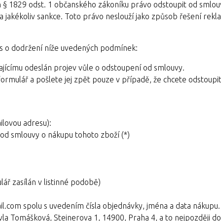
ím § 1829 odst. 1 občanského zákoníku právo odstoupit od smlou
 a jakékoliv sankce. Toto právo neslouží jako způsob řešení rek
vás o dodržení níže uvedených podmínek:
jícímu odeslán projev vůle o odstoupení od smlouvy.
rmulář a pošlete jej zpět pouze v případě, že chcete odstoupi
ilovou adresu):
od smlouvy o nákupu tohoto zboží (*)
ář zasílán v listinné podobě)
com spolu s uvedením čísla objednávky, jména a data nákupu.
vla Tomášková, Steinerova 1, 14900, Praha 4, a to nejpozději d