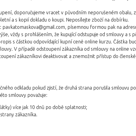
stoupení, doporučujeme vracet v původním neporušeném obalu, z
ní a s kopií dokladu o koupi. Neposílejte zboží na dobírku.
lu: pavkatomaskova@gmail.com, písemnou formou pak na adres
še, vždy s prohlášením, že kupující odstupuje od smlouvy a s p
ropis s částkou odpovídající kupní ceně online kurzu. Částka bu
louvy. V případě odstoupení zákazníka od smlouvy na online vz
oupení zákazníkovi deaktivovat a znemožnit přístup do členské
čného odkladu pokud zjistí, že druhá strana porušila smlouvu 
éto smlouvy považuje:
átky) více jak 10 dnů po době splatnosti;
 strany zákazníka.