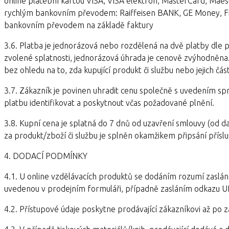
online platební kartou VISA, VISA elektron, MasterCard, Maes
rychlým bankovním převodem: Raiffeisen BANK, GE Money, Fi
bankovním převodem na základě faktury
3.6. Platba je jednorázová nebo rozdělená na dvě platby dle 
zvolené splatnosti, jednorázová úhrada je cenově zvýhodněna
bez ohledu na to, zda kupující produkt či službu nebo jejich čá
3.7. Zákazník je povinen uhradit cenu společně s uvedením sp
platbu identifikovat a poskytnout včas požadované plnění.
3.8. Kupní cena je splatná do 7 dnů od uzavření smlouvy (od da
za produkt/zboží či službu je splněn okamžikem připsání příslu
4. DODACÍ PODMÍNKY
4.1. U online vzdělávacích produktů se dodáním rozumí zaslán
uvedenou v prodejním formuláři, případně zasláním odkazu U
4.2. Přístupové údaje poskytne prodávající zákazníkovi až po z