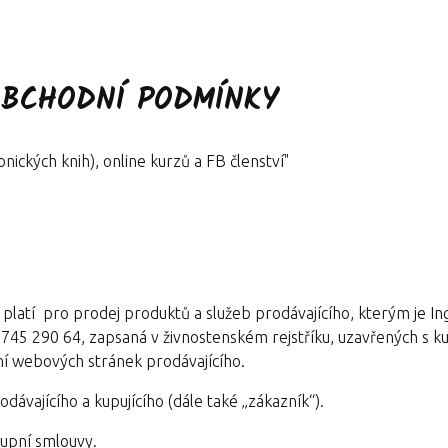
OBCHODNÍ PODMÍNKY
nických knih), online kurzů a FB členství"
 platí
pro prodej produktů a služeb prodávajícího, kterým je In
 745 290 64, zapsaná v živnostenském rejstříku, uzavřených s k
í webových stránek prodávajícího.
dávajícího a kupujícího (dále také „zákazník“).
kupní smlouvy.