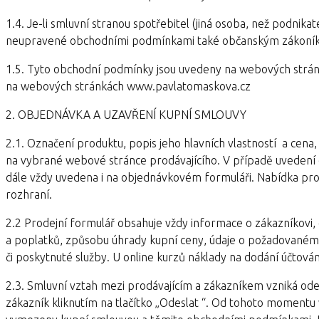
1.4. Je-li smluvní stranou spotřebitel (jiná osoba, než podnikat
neupravené obchodními podmínkami také občanským zákoníkem
1.5. Tyto obchodní podmínky jsou uvedeny na webových stránká
na webových stránkách www.pavlatomaskova.cz
2. OBJEDNÁVKA A UZAVŘENÍ KUPNÍ SMLOUVY
2.1. Označení produktu, popis jeho hlavních vlastností a cen
na vybrané webové stránce prodávajícího. V případě uvedení 
dále vždy uvedena i na objednávkovém formuláři. Nabídka pr
rozhraní.
2.2 Prodejní formulář obsahuje vždy informace o zákazníkovi
a poplatků, způsobu úhrady kupní ceny, údaje o požadovaném
či poskytnuté služby. U online kurzů náklady na dodání účtová
2.3. Smluvní vztah mezi prodávajícím a zákazníkem vzniká od
zákazník kliknutím na tlačítko „Odeslat “. Od tohoto momentu v