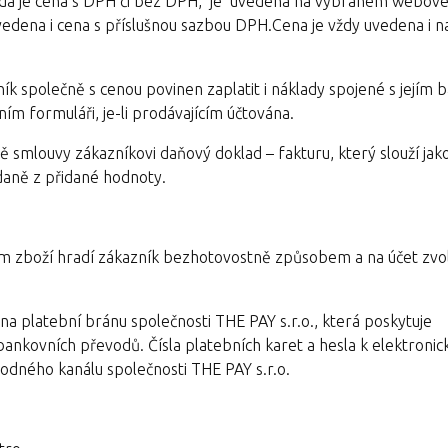
, zda je cena s DPH či bez DPH, je uvedena na vybraném webov
vedena i cena s příslušnou sazbou DPH.Cena je vždy uvedena i 
ník společně s cenou povinen zaplatit i náklady spojené s jejím 
ím formuláři, je-li prodávajícím účtována.
ě smlouvy zákazníkovi daňový doklad – fakturu, který slouží jak
 daně z přidané hodnoty.
ím zboží hradí zákazník bezhotovostně způsobem a na účet zvo
a platební bránu společnosti THE PAY s.r.o., která poskytuje
bankovních převodů. Čísla platebních karet a hesla k elektroni
dného kanálu společnosti THE PAY s.r.o.