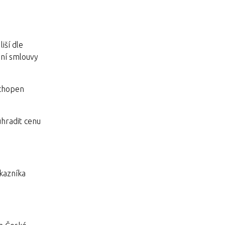
iší dle
ení smlouvy
schopen
uhradit cenu
ákazníka