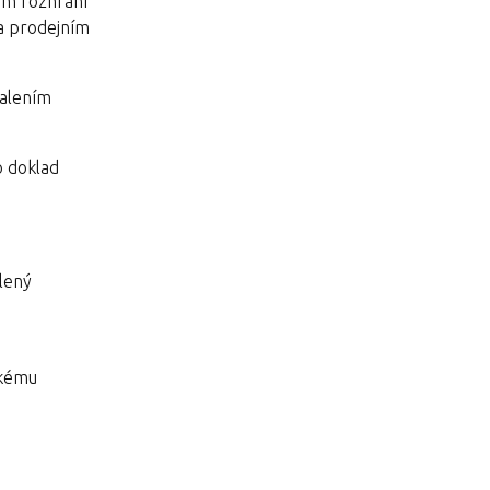
ém rozhraní
na prodejním
balením
o doklad
lený
ckému