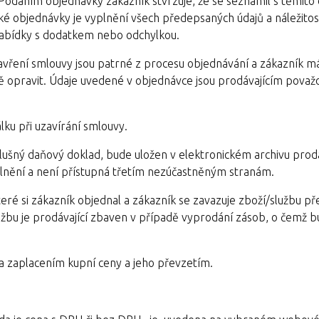
dáním objednávky zákazník stvrzuje, že se seznámil s těmito
ké objednávky je vyplnění všech předepsaných údajů a náležitos
 nabídky s dodatkem nebo odchylkou.
uzavření smlouvy jsou patrné z procesu objednávání a zákazník 
ně opravit. Údaje uvedené v objednávce jsou prodávajícím pova
lku při uzavírání smlouvy.
slušný daňový doklad, bude uložen v elektronickém archivu prod
splnění a není přístupná třetím nezúčastněným stranám.
teré si zákazník objednal a zákazník se zavazuje zboží/službu př
lužbu je prodávající zbaven v případě vyprodání zásob, o čemž 
a zaplacením kupní ceny a jeho převzetím.