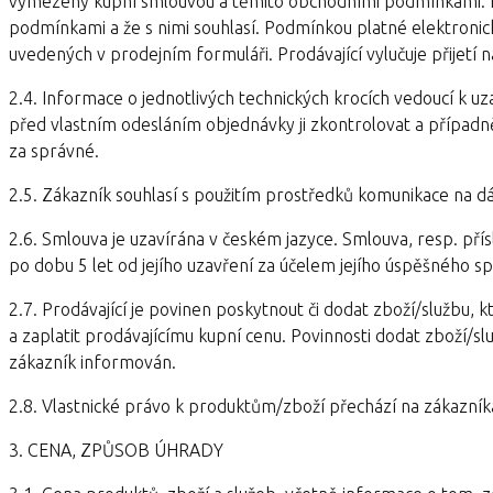
vymezeny kupní smlouvou a těmito obchodními podmínkami. Po
podmínkami a že s nimi souhlasí. Podmínkou platné elektronic
uvedených v prodejním formuláři. Prodávající vylučuje přijetí
2.4. Informace o jednotlivých technických krocích vedoucí k 
před vlastním odesláním objednávky ji zkontrolovat a případ
za správné.
2.5. Zákazník souhlasí s použitím prostředků komunikace na dá
2.6. Smlouva je uzavírána v českém jazyce. Smlouva, resp. pří
po dobu 5 let od jejího uzavření za účelem jejího úspěšného 
2.7. Prodávající je povinen poskytnout či dodat zboží/službu, k
a zaplatit prodávajícímu kupní cenu. Povinnosti dodat zboží/s
zákazník informován.
2.8. Vlastnické právo k produktům/zboží přechází na zákazník
3. CENA, ZPŮSOB ÚHRADY