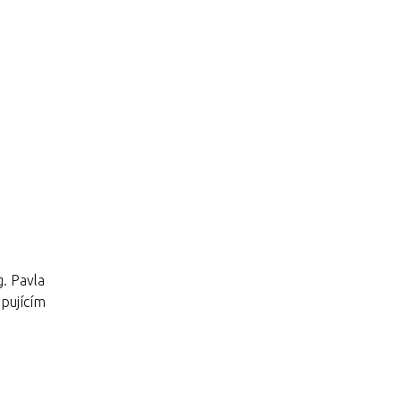
g. Pavla
upujícím