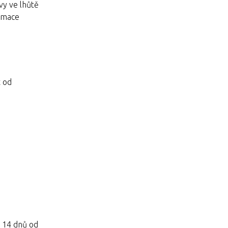
vy ve lhůtě
lamace
t od
o 14 dnů od