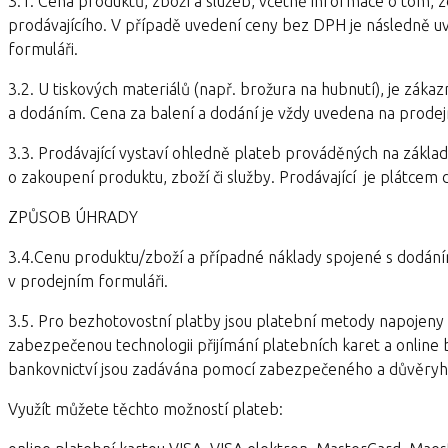
3.1. Cena produktů, zboží a služeb, včetně informace o tom
prodávajícího. V případě uvedení ceny bez DPH je následně u
formuláři.
3.2. U tiskových materiálů (např. brožura na hubnutí), je zákaz
a dodáním. Cena za balení a dodání je vždy uvedena na prodejn
3.3. Prodávající vystaví ohledně plateb prováděných na základ
o zakoupení produktu, zboží či služby. Prodávající je plátcem
ZPŮSOB ÚHRADY
3.4.Cenu produktu/zboží a případné náklady spojené s dodán
v prodejním formuláři.
3.5. Pro bezhotovostní platby jsou platební metody napojeny n
zabezpečenou technologii přijímání platebních karet a online 
bankovnictví jsou zadávána pomocí zabezpečeného a důvěryho
Využít můžete těchto možností plateb: