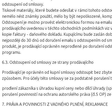
odstoupení od smlouvy.
Tiskové materiály, které budete odesílat v rámci tohoto od
nemělo nést známky použití, mělo by být nepoškozené, komplet
Odstoupení je možno provést elektronickou formou na emai
prodávajícího uvedenou v těchto obchodních podmínkách viz vý
kopie faktury - daňového dokladu. Kupujícímu bude zaslán dob
nejpozději do 30 dnů od doručení emailu s odstoupením od sm
produkt, je prodávající oprávněn neprodleně po doručení odst
programu.
6.3. Odstoupení od smlouvy ze strany prodávajícího
Prodávající je oprávněn od kupní smlouvy odstoupit bez zbyte
způsobem. Pro účely této smlouvy se za podstatné porušení t
prodlení zákazníka s úhradou kupní ceny nebo dílčí úhrady (spl
porušení povinností na ochranu autorského práva (čl.5 OP) ze
7. PRÁVA A POVINNOSTI Z VADNÉHO PLNĚNÍ, REKLAMACE