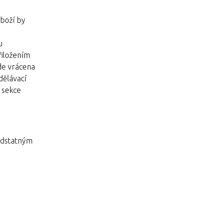
boží by
u
řiložením
de vrácena
dělávací
 sekce
podstatným