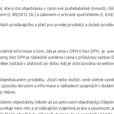
el, který činí objednávku v rámci své podnikatelské činnosti), říd
 (č. 89/2012 Sb.) a zákonem o ochraně spotřebitele (č. 634/
ch prodávajícího a platí pro prodej produktů a služeb prodáva
a, včetně informace o tom, zda je cena s DPH či bez DPH, je uv
ceny bez DPH je následně uvedena i cena s příslušnou sazbou 
odeje zůstává v platnosti po dobu, kdy je zobrazována na web
, objednávaném produktu, zboží nebo službě, ceně včetně uved
 způsobu doručení a informace o nákladech spojených s dodán
ny nejsou.
esláním objednávky (nikoliv až po potvrzení objednávky).Objed
znikají mezi ním a prodávajícím vzájemná práva a povinnosti, je