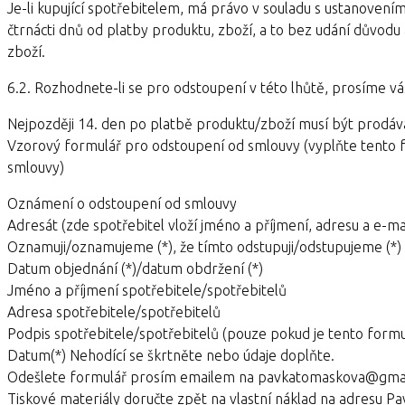
Je-li kupující spotřebitelem, má právo v souladu s ustanoven
čtrnácti dnů od platby produktu, zboží, a to bez udání důvodu
zboží.
6.2. Rozhodnete-li se pro odstoupení v této lhůtě, prosíme 
Nejpozději 14. den po platbě produktu/zboží musí být prodáva
Vzorový formulář pro odstoupení od smlouvy (vyplňte tento fo
smlouvy)
Oznámení o odstoupení od smlouvy
Adresát (zde spotřebitel vloží jméno a příjmení, adresu a e-ma
Oznamuji/oznamujeme (*), že tímto odstupuji/odstupujeme (*) 
Datum objednání (*)/datum obdržení (*)
Jméno a příjmení spotřebitele/spotřebitelů
Adresa spotřebitele/spotřebitelů
Podpis spotřebitele/spotřebitelů (pouze pokud je tento formul
Datum(*) Nehodící se škrtněte nebo údaje doplňte.
Odešlete formulář prosím emailem na pavkatomaskova@gmail.
Tiskové materiály doručte zpět na vlastní náklad na adresu Pa