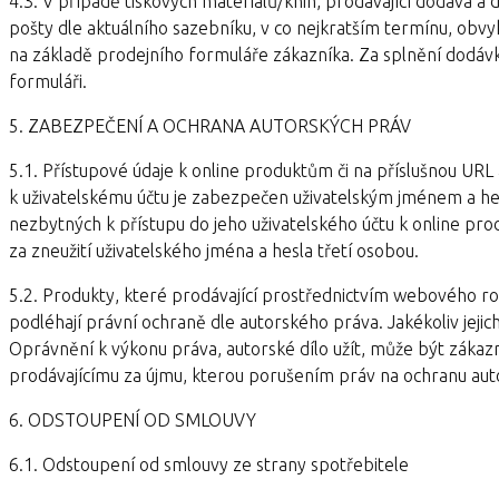
4.3. V případě tiskových materiálů/knih, prodávající dodává a
pošty dle aktuálního sazebníku, v co nejkratším termínu, obv
na základě prodejního formuláře zákazníka. Za splnění dodá
formuláři.
5. ZABEZPEČENÍ A OCHRANA AUTORSKÝCH PRÁV
5.1. Přístupové údaje k online produktům či na příslušnou UR
k uživatelskému účtu je zabezpečen uživatelským jménem a he
nezbytných k přístupu do jeho uživatelského účtu k online pr
za zneužití uživatelského jména a hesla třetí osobou.
5.2. Produkty, které prodávající prostřednictvím webového roz
podléhají právní ochraně dle autorského práva. Jakékoliv jeji
Oprávnění k výkonu práva, autorské dílo užít, může být zákazn
prodávajícímu za újmu, kterou porušením práv na ochranu aut
6. ODSTOUPENÍ OD SMLOUVY
6.1. Odstoupení od smlouvy ze strany spotřebitele