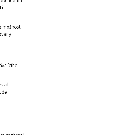
 obchodními
tí
má možnost
žovány
ávajícího
evzít
bude