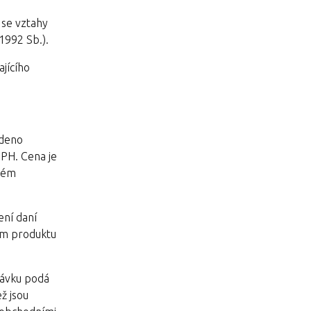
í se vztahy
1992 Sb.).
jícího
edeno
DPH. Cena je
ovém
ení daní
ím produktu
návku podá
ž jsou