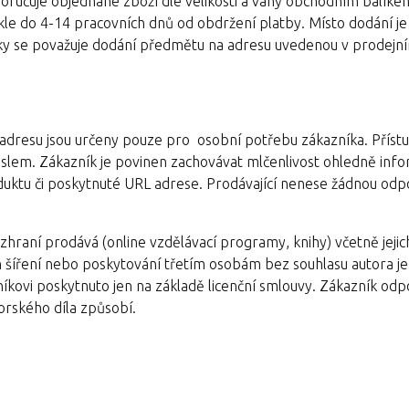
 doručuje objednané zboží dle velikosti a váhy obchodním balík
ykle do 4-14 pracovních dnů od obdržení platby. Místo dodání j
vky se považuje dodání předmětu na adresu uvedenou v prodejn
L adresu jsou určeny pouze pro osobní potřebu zákazníka. Příst
slem. Zákazník je povinen zachovávat mlčenlivost ohledně info
oduktu či poskytnuté URL adrese. Prodávající nenese žádnou od
hraní prodává (online vzdělávací programy, knihy) včetně jejic
ch šíření nebo poskytování třetím osobám bez souhlasu autora j
íkovi poskytnuto jen na základě licenční smlouvy. Zákazník odp
orského díla způsobí.