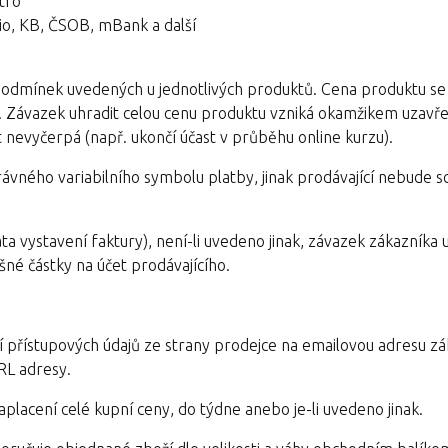
tro
o, KB, ČSOB, mBank a další
podmínek uvedených u jednotlivých produktů. Cena produktu se l
. Závazek uhradit celou cenu produktu vzniká okamžikem uzavř
st nevyčerpá (např. ukončí účast v průběhu online kurzu).
rávného variabilního symbolu platby, jinak prodávající nebude 
ta vystavení faktury), není-li uvedeno jinak, závazek zákazníka 
šné částky na účet prodávajícího.
í přístupových údajů ze strany prodejce na emailovou adresu z
RL adresy.
aplacení celé kupní ceny, do týdne anebo je-li uvedeno jinak.