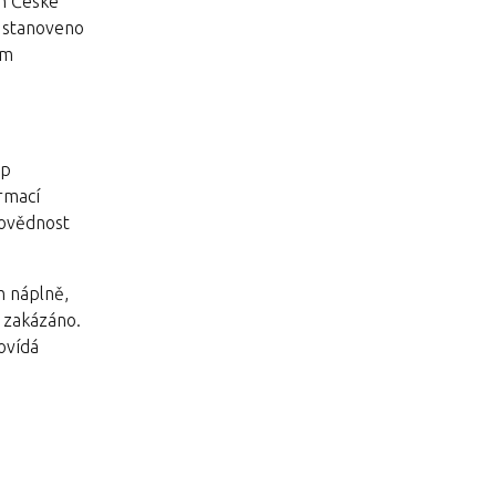
em České
e stanoveno
ím
up
rmací
povědnost
h náplně,
e zakázáno.
ovídá