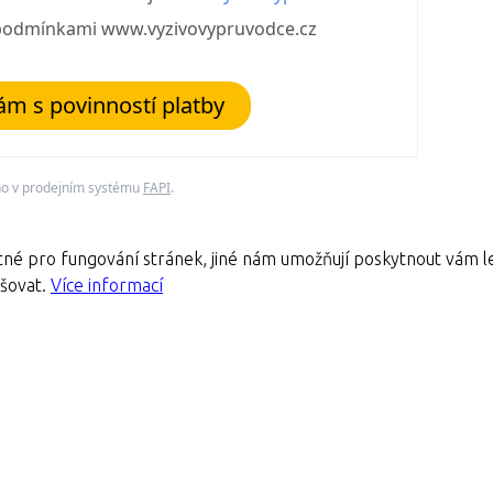
 podmínkami www.vyzivovypruvodce.cz
m s povinností platby
no v prodejním systému
FAPI
.
né pro fungování stránek, jiné nám umožňují poskytnout vám le
pšovat.
Více informací