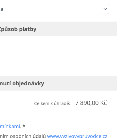
ka
Způsob platby
nutí objednávky
7 890,00 Kč
Celkem k úhradě:
dmínkami
. *
áním osobních údajů
www.vyzivovypruvodce.cz