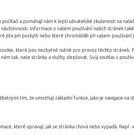
 počítači a pomáhají nám k lepší uživatelské zkušenosti na naši
e návštěvnosti. Informace o vašem používání našich stránek také s
é jste jim poskytli nebo které shromáždili při vašem používání je
ookie, které jsou nezbytně nutné pro provoz těchto stránek. 
nám tak, naše stránky a služby zlepšovat. Svůj souhlas s pou
itelnými tím, že umožňují základní funkce, jako je navigace n
mace, které upravují, jak se stránka chová nebo vypadá. Např. v