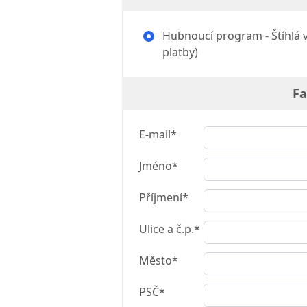
Hubnoucí program - Štíhlá v 
platby)
Fa
E-mail*
Jméno*
Příjmení*
Ulice a č.p.*
Město*
PSČ*