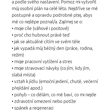
a podle svého nastavení. Pomoz mi vytvořit
můj osobní plán na celé léto.
Nejdříve se mě
postupně a opravdu podrobně ptej, abys
mě co nejlépe poznal/a. Zajímej se o:
• moje cíle (váhové i pocitové)
• proč chci hubnout právě teď
• jak se aktuálně cítím ve svém těle
• jak vypadá můj běžný den (práce, rodina,
režim)
• moje pracovní vytížení a stres
• moje stravovací návyky (co jím, kdy jím,
slabá místa)
• vztah k jídlu (emoční jedení, chutě, večerní
přejídání apod.)
• pohyb – co dělám, co mě baví, co mi nejde
• zdravotní omezení nebo potíže
• spánek a regeneraci