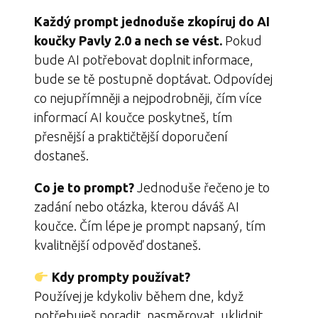
Každý prompt jednoduše zkopíruj do AI
koučky Pavly 2.0 a nech se vést.
Pokud
bude AI potřebovat doplnit informace,
bude se tě postupně doptávat. Odpovídej
co nejupřímněji a nejpodrobněji, čím více
informací AI koučce poskytneš, tím
přesnější a praktičtější doporučení
dostaneš.
Co je to prompt?
Jednoduše řečeno je to
zadání nebo otázka, kterou dáváš AI
koučce. Čím lépe je prompt napsaný, tím
kvalitnější odpověď dostaneš.
Kdy prompty používat?
Používej je kdykoliv během dne, když
potřebuješ poradit, nasměrovat, uklidnit