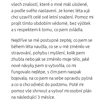
všech znalostí, které o mně máš uložené,
a podle svého nastavení. Je konec léta a já
chci uzavřít celé své letní snažení. Pomoz mi
projít tímto obdobím vědomě, bez výčitek
a s respektem k tomu, co jsem zvládla.
Nejdříve se mě postupně zeptej, co jsem se
během léta naučila, co se u mě změnilo ve
stravování, pohybu i myšlení, kolik jsem
zhubla nebo jak se změnilo moje tělo, jaké
nové návyky jsem si vytvořila, co mi
fungovalo nejlépe, s čím jsem naopak
bojovala, na co jsem na sebe opravdu pyšná
a co si chci odnést do podzimu. Poté mi
pomoz vše shrnout a vytvoř mi osobní plán
na následující 3 měsíce.