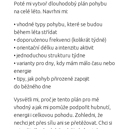
Poté mi vytvoř dlouhodobý plán pohybu
na celé léto. Navrhni mi:
• vhodné typy pohybu, které se budou
během léta střídat
• doporučenou frekvenci (kolikrát týdně)
• orientační délku a intenzitu aktivit
• jednoduchou strukturu týdne
• varianty pro dny, kdy mám málo času nebo
energie
• tipy, jak pohyb přirozeně zapojit
do běžného dne
Vysvětli mi, proč je tento plán pro mě
vhodný a jak mi pomůže podpořit hubnutí,
energii i celkovou pohodu. Zohledni, že
nechci jet přes sílu ani se přetěžovat. Chci si