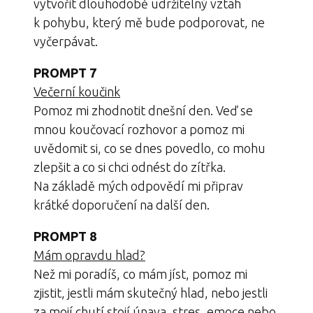
vytvořit dlouhodobě udržitelný vztah
k pohybu, který mě bude podporovat, ne
vyčerpávat.
PROMPT 7
Večerní koučink
Pomoz mi zhodnotit dnešní den. Veď se
mnou koučovací rozhovor a pomoz mi
uvědomit si, co se dnes povedlo, co mohu
zlepšit a co si chci odnést do zítřka.
Na základě mých odpovědí mi připrav
krátké doporučení na další den.
PROMPT 8
Mám opravdu hlad?
Než mi poradíš, co mám jíst, pomoz mi
zjistit, jestli mám skutečný hlad, nebo jestli
za mojí chutí stojí únava, stres, emoce nebo