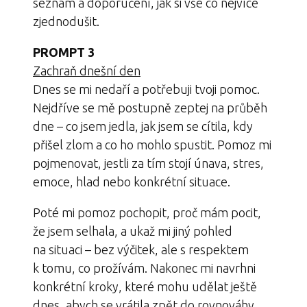
seznam a doporučení, jak si vše co nejvíce
zjednodušit.
PROMPT 3
Zachraň dnešní den
Dnes se mi nedaří a potřebuji tvoji pomoc.
Nejdříve se mě postupně zeptej na průběh
dne – co jsem jedla, jak jsem se cítila, kdy
přišel zlom a co ho mohlo spustit. Pomoz mi
pojmenovat, jestli za tím stojí únava, stres,
emoce, hlad nebo konkrétní situace.
Poté mi pomoz pochopit, proč mám pocit,
že jsem selhala, a ukaž mi jiný pohled
na situaci – bez výčitek, ale s respektem
k tomu, co prožívám. Nakonec mi navrhni
konkrétní kroky, které mohu udělat ještě
dnes, abych se vrátila zpět do rovnováhy.