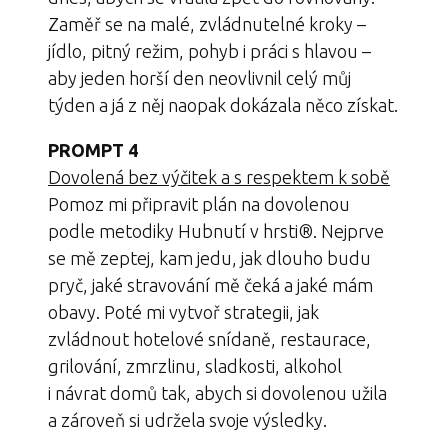
Zaměř se na malé, zvládnutelné kroky –
jídlo, pitný režim, pohyb i práci s hlavou –
aby jeden horší den neovlivnil celý můj
týden a já z něj naopak dokázala něco získat.
PROMPT 4
Dovolená bez výčitek a s respektem k sobě
Pomoz mi připravit plán na dovolenou
podle metodiky Hubnutí v hrsti®. Nejprve
se mě zeptej, kam jedu, jak dlouho budu
pryč, jaké stravování mě čeká a jaké mám
obavy. Poté mi vytvoř strategii, jak
zvládnout hotelové snídaně, restaurace,
grilování, zmrzlinu, sladkosti, alkohol
i návrat domů tak, abych si dovolenou užila
a zároveň si udržela svoje výsledky.