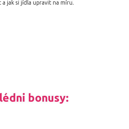
a jak si jídla upravit na míru.
jů YouTube.
hlédni bonusy: