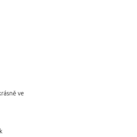
 krásně ve
k