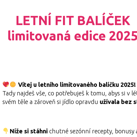
LETNÍ FIT BALÍČEK
limitovaná edice 202
Vítej u letního limitovaného balíčku 2025!
Tady najdeš vše, co potřebuješ k tomu, abys si v lé
svém těle a zároveň si jídlo opravdu
užívala bez s
Níže si stáhni
chutné sezónní recepty, bonusy a 