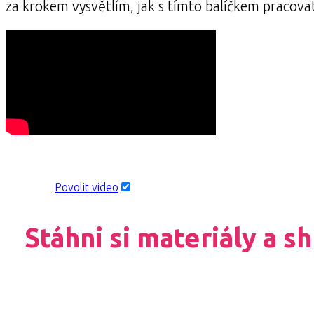
za krokem vysvětlím, jak s tímto balíčkem pracovat 
Přehráním videa souhlasíte se zásadami ochrany osobních úda
Zjistit více
Povolit video
Vždy povolit Youtube videa
Stáhni si materiály a s