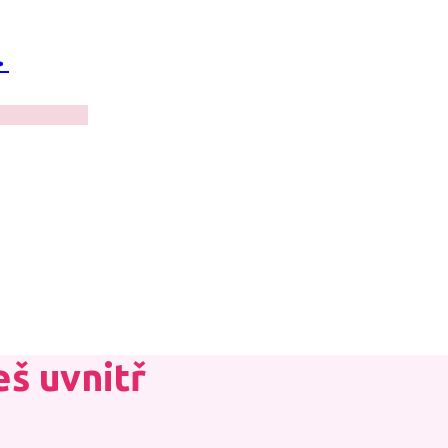
>
eš uvnitř