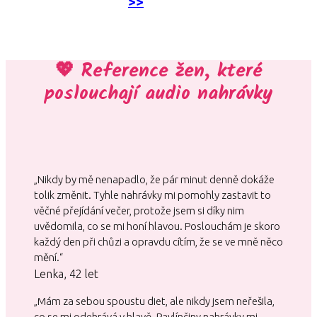
>>
💖 Reference žen, které
poslouchají audio nahrávky
„Nikdy by mě nenapadlo, že pár minut denně dokáže
tolik změnit. Tyhle nahrávky mi pomohly zastavit to
věčné přejídání večer, protože jsem si díky nim
uvědomila, co se mi honí hlavou. Poslouchám je skoro
každý den při chůzi a opravdu cítím, že se ve mně něco
mění.“
Lenka, 42 let
„Mám za sebou spoustu diet, ale nikdy jsem neřešila,
co se mi odehrává v hlavě. Pavlínčiny nahrávky mi