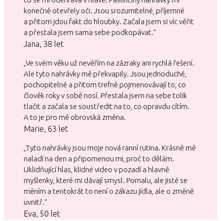
konečně otevřely oči. Jsou srozumitelné, příjemné
a přitom jdou fakt do hloubky. Začala jsem si víc věřit
a přestala jsem sama sebe podkopávat.“
Jana, 38 let
„Ve svém věku už nevěřím na zázraky ani rychlá řešení.
Ale tyto nahrávky mě překvapily. Jsou jednoduché,
pochopitelné a přitom trefně pojmenovávají to, co
člověk roky v sobě nosí. Přestala jsem na sebe tolik
tlačit a začala se soustředit na to, co opravdu cítím.
A to je pro mě obrovská změna.
Marie, 63 let
„Tyto nahrávky jsou moje nová ranní rutina. Krásně mě
naladí na den a připomenou mi, proč to dělám.
Uklidňující hlas, klidné video v pozadí a hlavně
myšlenky, které mi dávají smysl. Pomalu, ale jistě se
měním a tentokrát to není o zákazu jídla, ale o změně
uvnitř.“
Eva, 50 let