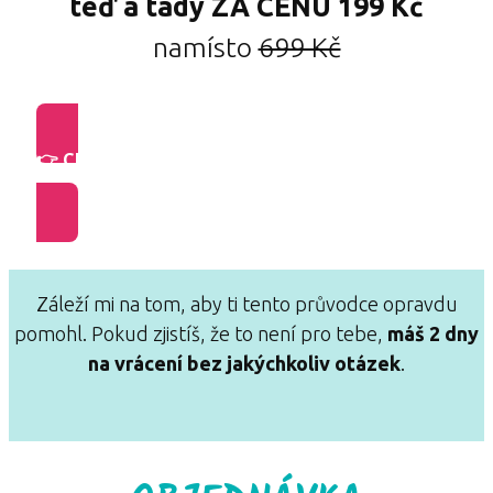
teď a tady ZA CENU
199 Kč
namísto
699 Kč
👉 Chci 5 AUDIO NAHRÁVEK
a naprogramovat svou mysl na štíhlost!
Záleží mi na tom, aby ti tento průvodce opravdu
pomohl. Pokud zjistíš, že to není pro tebe,
máš 2 dny
na vrácení bez jakýchkoliv otázek
.