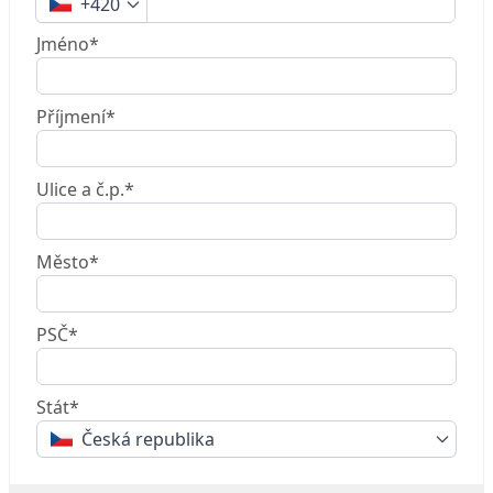
+420
Jméno*
Příjmení*
Ulice a č.p.*
Město*
PSČ*
Stát*
Česká republika