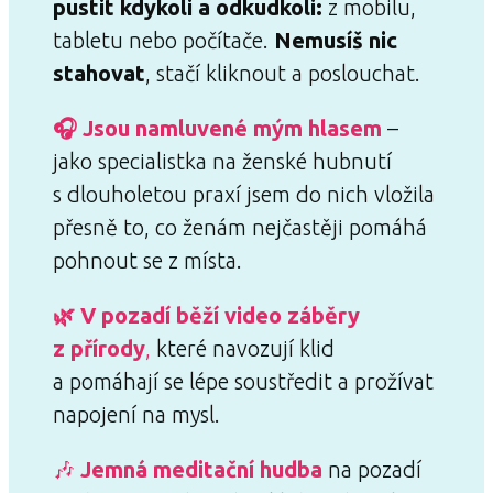
pustit kdykoli a odkudkoli:
z mobilu,
tabletu nebo počítače.
Nemusíš nic
stahovat
, stačí kliknout a poslouchat.
🎧 Jsou namluvené mým hlasem
–
jako specialistka na ženské hubnutí
s dlouholetou praxí jsem do nich vložila
přesně to, co ženám nejčastěji pomáhá
pohnout se z místa.
🌿 V pozadí běží video záběry
z přírody
,
které navozují klid
a pomáhají se lépe soustředit a prožívat
napojení na mysl.
🎶
Jemná meditační hudba
na pozadí