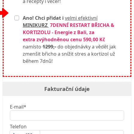
a recepty i večer!
Ano! Chci přidat i
velmi efektivní
MINIKURZ
7DENNÍ RESTART BŘICHA &
KORTIZOLU - Energie z Bali, za
extra zvýhodněnou cenu 590,00 Kč
namísto
1299,
-
do objednávky a vědět jak
zmenšit břicho a snížit stres a kortizol už
během 7dnů!
Fakturační údaje
E-mail*
Telefon