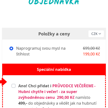
OBJEDNÁVKA
Položky a ceny
Naprogramuj svou mysl na
699,00 Kč
štíhlost
199,00 Kč
Speciální nabídka
Ano! Chci přidat i
PRŮVODCE VEČEŘEMI -
Hubni chytře i večer! - za super
zvýhodněnou cenu 290,00 Kč
namísto
499,
-
do objednávky a vědět jak na hubnutí