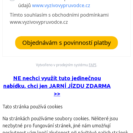
údajů
www.vyzivovypruvodce.cz
Tímto souhlasím s obchodními podmínkami
www.vyzivovypruvodce.cz
Objednávám s povinností platby
Vytvořeno v prodejním systému
FAPI
.
NE nechci využít tuto jedinečnou
nabídku, chci jen JARNÍ JÍZDU ZDARMA
>>
Tato stránka používá cookies
Na stránkách používáme soubory cookies. Některé jsou
nezbytné pro fungování stránek, jiné nám umožňují
poskytnout vám lepší zkušenost při návštěvě našich stránek