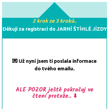
2 krok ze 3 kroků..
Děkuji za registraci do JARNÍ ŠTÍHLÉ JÍZDY
💌 Už nyní jsem ti poslala informace
do tvého emailu.
ALE POZOR ještě pokračuj ve
čtení protože.. ⬇️