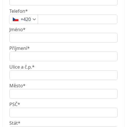
Telefon*
+420
Jméno*
Příjmení*
Ulice a č.p.*
Město*
PSČ*
Stát*