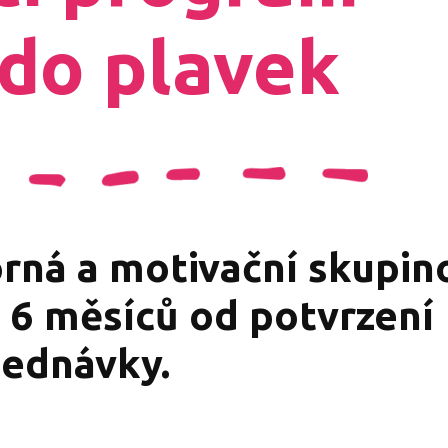
 do plavek
rná a motivační skupin
 6 měsíců od potvrzení
jednávky.