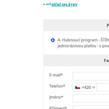
4 MĚSÍČNÍ SPLÁTKY
P
A. Hubnoucí program - ŠTÍH
jednorázovou platbu - s pov
Fa
E-mail*
Telefon*
+420
Jméno*
Příjmení*