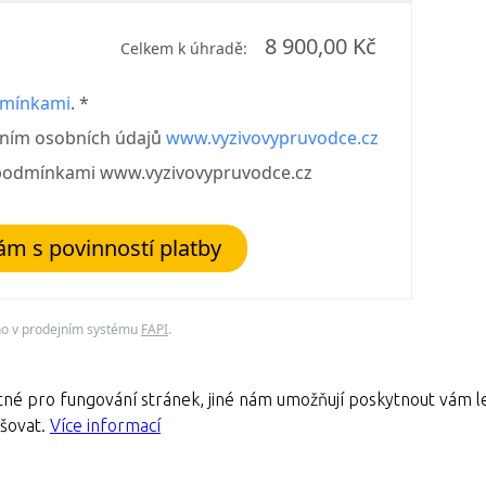
8 900,00 Kč
Celkem k úhradě:
dmínkami
. *
áním osobních údajů
www.vyzivovypruvodce.cz
 podmínkami www.vyzivovypruvodce.cz
m s povinností platby
no v prodejním systému
FAPI
.
né pro fungování stránek, jiné nám umožňují poskytnout vám le
pšovat.
Více informací