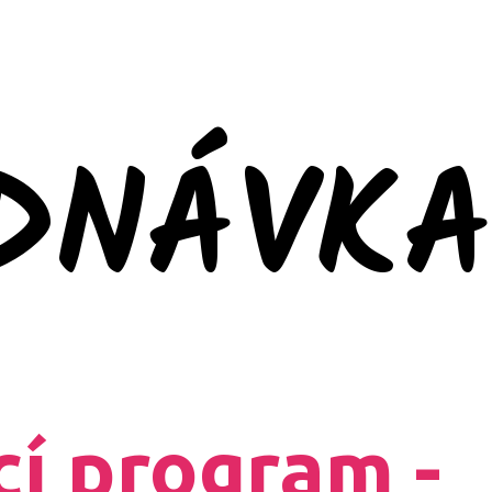
DNÁVK
í program -