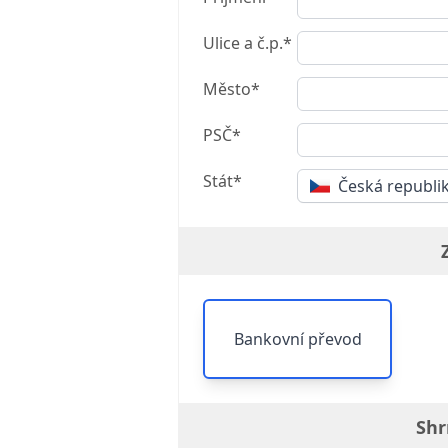
Ulice a č.p.*
Město*
PSČ*
Stát*
Česká republi
Bankovní převod
Shr