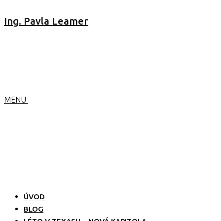
Ing. Pavla Leamer
MENU
ÚVOD
BLOG