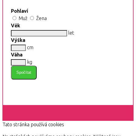
Pohlaví
Muž
Žena
Věk
let
Výška
cm
Váha
kg
Spočítat
Tato stránka používá cookies