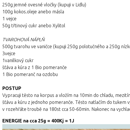
250g jemné ovesné vločky (kupuji v Lidlu)
100g kokos.oleje anebo másla
1 vejce
50g třtinový cukr anebo Xylitol
TVAROHOVÁ NÁPLŇ
500g tvarohu ve vaničce (kupuji 250g polotučného a 250g nízko
3vejce
1vanilkový cukr
šťáva a kúra z 1 Bio pomeranče
1 Bio pomeranč na ozdobu
POSTUP
Vypracuji těsto na korpus a vložím na 10min do chladu, mezit
šťávu a kúru z jednoho pomeranče. Těsto natlačím do tukem v
v rozehřáte troubě na 180st cca 50-60min. Nakonec na vychl
ENERGIE na cca 25g = 400Kj = 1J