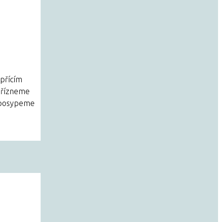
ypřícím
odřízneme
ě posypeme