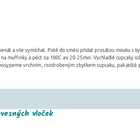
špenát a vše vymíchat. Poté do směsi přidat prosátou mouku s k
 na muffinky a péct na 180C asi 20-25min. Vychladlé cupcaky 
rý posypeme vrchním, rozdrobeným zbytkem cupcaku, pak ješt
vesných vloček