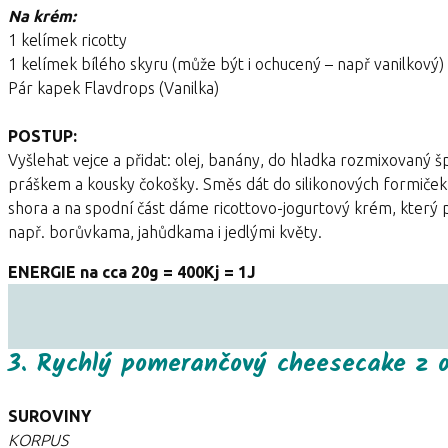
Na krém:
1 kelímek ricotty
1 kelímek bílého skyru (může být i ochucený – např vanilkový)
Pár kapek Flavdrops (Vanilka)
POSTUP:
Vyšlehat vejce a přidat: olej, banány, do hladka rozmixovaný 
práškem a kousky čokošky. Směs dát do silikonových formiček
shora a na spodní část dáme ricottovo-jogurtový krém, kte
např. borůvkama, jahůdkama i jedlými květy.
ENERGIE na cca 20g = 400Kj = 1J
3. Rychlý pomerančový cheesecake z o
SUROVINY
KORPUS