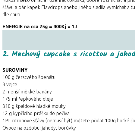
šťávu a pár kapek Flavdrops anebo jiného sladila vymíchat a t
dle chuti.
ENERGIE na cca 25g = 400Kj = 1J
2. Mechový cupcake s ricottou a jah
SUROVINY
100 g čerstvého špenátu
3 vejce
2 menší měkké banány
175 ml řepkového oleje
310 g špaldové hladké mouky
12 g kypřícího prášku do pečiva
1PL citronové šťávy (nemusí být) můžete přidat 100g hořké č
Ovoce na ozdobu: jahody, borůvky