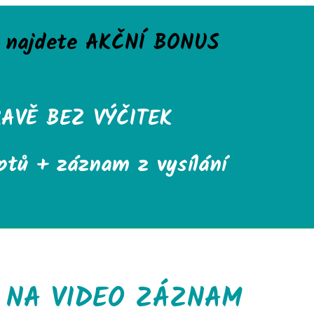
e najdete AKČNÍ BONUS
AVĚ BEZ VÝČITEK
eptů + záznam z vysílání
E NA VIDEO ZÁZNAM