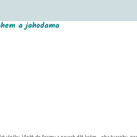
arohem a jahodama
at vločky. Vložit do formy a navrch dát krém – oba tvarohy, p