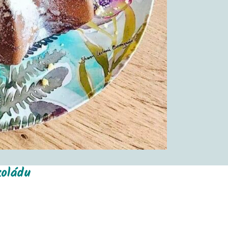
oládu