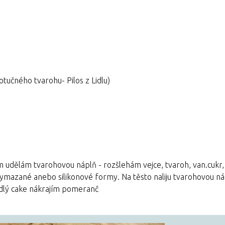
tučného tvarohu- Pilos z Lidlu)
ím udělám tvarohovou náplň - rozšlehám vejce, tvaroh, van.cukr
ymazané anebo silikonové formy. Na těsto naliju tvarohovou ná
adlý cake nákrajím pomeranč