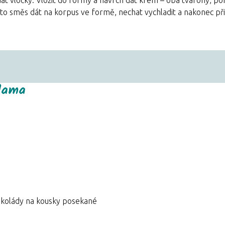
uto směs dát na korpus ve formě, nechat vychladit a nakonec př
odama
okolády na kousky posekané