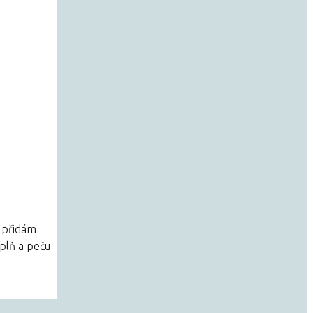
, přidám
plň a peču