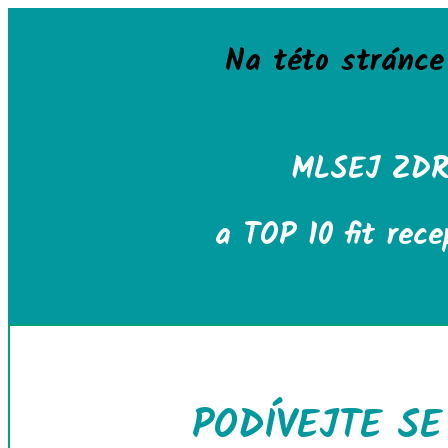
Na této stránc
MLSEJ ZDR
a TOP 10 fit rec
PODÍVEJTE S