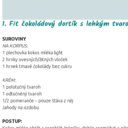
1. Fit čokoládový dortík s lehkým tv
SUROVINY
NA KORPUS:
1 plechovka kokos mléka light
2 hrnky ovesných/žitných vloček
1 hrnek tmavé čokolády bez cukru
KRÉM:
1 polotučný tvaroh
1 odtučněný tvaroh
1/2 pomeranče – pouze šťáva z něj
Jahody na ozdobu
POSTUP:
Kokos mléko ohřát a rozehřát čokošku, dobře rozmíchat a přid